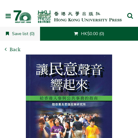
Cancel
Save list (0)
HK$0.00 (0)
Back