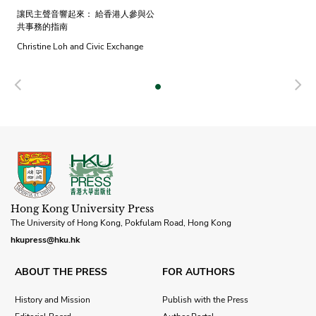
讓民主聲音響起來： 給香港人參與公
共事務的指南
Christine Loh and Civic Exchange
Previous
N
Hong Kong University Press
The University of Hong Kong, Pokfulam Road, Hong Kong
hkupress@hku.hk
ABOUT THE PRESS
FOR AUTHORS
History and Mission
Publish with the Press