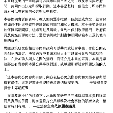
本書所提出的一些建議可以讓市民與市民之間，以及市民與政府
間，共同作出決定和採取行動。這本書是基於一個信念，即市民和
政府可以在有效的公共對話中獲益。
本書提供實質的資料，教人如何逐步推動一個想法或意念，並會解
釋如何使用這些資料去影響政府部門和私人機構。本手冊並會講解
如何撰寫新聞稿、組織運動及籌款，並列出個別政府部門、政府官
員及傳媒的聯絡方法，還提供籌款計劃書和新聞稿範本以及其他有
用的資料。
思匯政策研究所相信市民和政府可以共同就社會事務，作出公開及
具創意的決定。決策過程中要讓相關人士可以充分參與的成功秘
訣，在於加強人與人之間的溝通，而這亦是本書的宗旨。本書是獻
給那些有意參與本港公共事務對話，或希望影響社會問題決策的人
士。
「這本書與公民參與有關，內容包括公民怎樣參與和怎樣令參與變
得有價值。這本好書正是現時香港迫切所需要的。」 —平等機會委
員會主席
胡紅玉
「在陸恭蕙小姐的領導下，思匯政策研究所完成撰寫這本資料詳盡
而又實用的手冊，對有意投身公共服務及社會事務的讀者來說，相
信會特別有用。」 —立法會主席
范徐麗泰議員