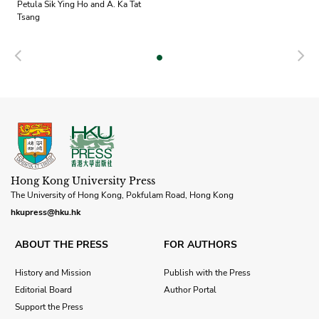
Petula Sik Ying Ho and A. Ka Tat
Tsang
Previous
N
Hong Kong University Press
The University of Hong Kong, Pokfulam Road, Hong Kong
hkupress@hku.hk
ABOUT THE PRESS
FOR AUTHORS
History and Mission
Publish with the Press
Editorial Board
Author Portal
Support the Press