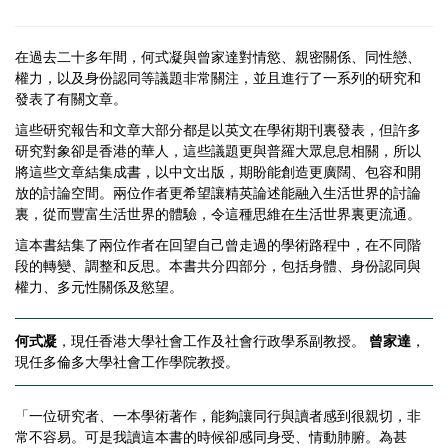
在過去二十多年間，何式凝與曾家達對情慾、親密關係、同性戀、
權力，以及身份認同等議題非常關注，並且進行了一系列的研究和
發表了有關文章。
這些研究報告和文章大部分都是以英文在學術期刊裏發表，但許多
研究對象卻是香港的華人，這些議題更與普羅大眾息息相關，所以
將這些文章結集成書，以中文出版，期盼能創造更廣闊、包容和開
放的討論空間。兩位作者更希望讓精英論述能融入生活世界的討論
裏，從而豐富生活世界的體驗，令這種思維在生活世界裏更流通。
這本書結集了兩位作者在回望自己曾走過的學術路程中，在不同階
段的轉變、調整和反思。本書共分四部分，包括身體、身份認同與
權力、多元性關係及慾望。
何式凝
，現任香港大學社會工作及社會行政學系副教授。
曾家達
，
現任多倫多大學社會工作學院教授。
「一位研究者、一本學術著作，能夠讓同行與讀者感到很親切，非
常不容易。可是我讀這本書的時候卻感同身受、情動肺腑。為甚