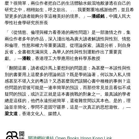
麼？很簡單，兩位作者把自己的生活體驗水銀瀉地般滲透在自己的
研究之中，栩栩如生，呼之欲出。 . . . 我要鄭重地感謝他們，並且希
望更多的讀者能夠分享這種美好的境界。」—
潘綏銘
，中國人民大
學性社會學研究所所長
「《從情慾、倫理與權力看香港的兩性問題》是一部激情之作，集
兩位作者多年的作品，深入淺出地為廣大讀者解讀性與性別、情慾
和倫理、性慾和權力等重要議題。從理論探索、議題分析，到自身
反省，全書都充滿洞見，為華人的性與性別運動作出了重要貢
獻。」—
潘毅
，香港理工大學應用社會科學系教授
「翻開這書，讀者或許馬上要想到的問題是：為甚麼一本談性與性
別的書要用上這麼多的理論術語？既是學術論著，何以加入私人情
感甚至不堪入文的粵語？又憑甚麼我們該關心書中種種的事例？這
些問題的背後可能是一連串簡單的預設，而那些常見並且看似不成
疑問的預設，或許正正就是這本書挑戰的對象之一。最真誠的學者
總是這樣的，他們永遠拒絕簡單，還複雜世間以其本色。是的，理
論並非簡化，學問不是固守疆界，這是一次真正的思想遊牧。」—
梁文道
，香港文化人、媒體人
開讀網站連結 Open Books Hong Kong Link