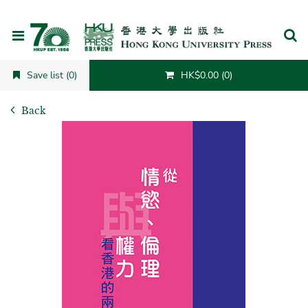
Cancel
Save list (0)
HK$0.00 (0)
Back