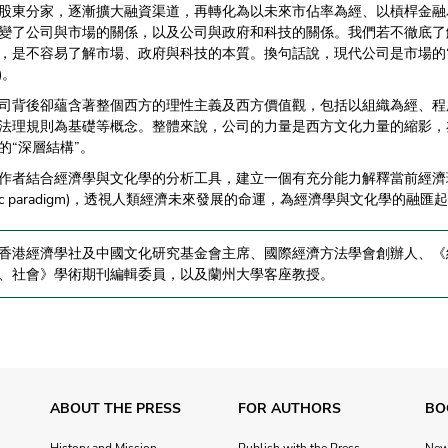
股東分家，逐漸擴大融資渠道，再轉化為以未來市佔率為經、以槓桿金融
變了公司與市場的關係，以及公司與政府和科技的關係。我們若不徹底了
，是不容易了解市場、政府與科技的本質。換句話說，現代公司是市場的“深層
e)。
司背後卻蘊含著整個西方的理性主義及西方價值觀，包括以組織為經、程
法理規則為基礎等概念。整體來說，公司的力量是西方文化力量的縮影，
的“深層結構”。
作者結合經濟學與文化學的分析工具，建立一個有充分能力解釋當前經濟
omic paradigm)，透視人類經濟未來發展的命運，為經濟學與文化學的融
香港經濟學社及中國文化研究基金會主席、國際經濟方法學會創辦人、《
、社會》學術期刊編輯委員，以及蘭州大學客座教授。
ABOUT THE PRESS
FOR AUTHORS
BO
History and Mission
Publish with the Press
Ne