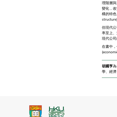
理階層與
變化，改
構的特色
structur
但現代公
率至上、
現代公司
在書中，
(econ
胡國亨
為
學、經濟