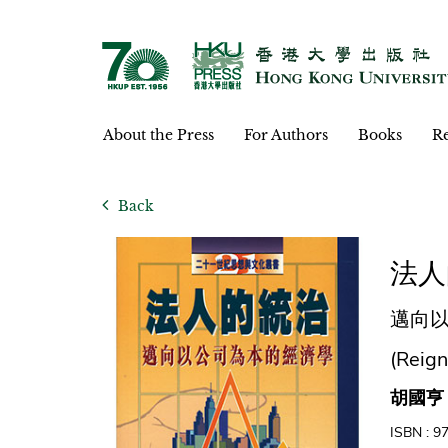
About the Press
For Authors
Books
Re
Back
法人
邁向
(Reign
胡國亨
ISBN : 9