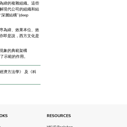
為緯的複雜組織。這些
解現代公司的組織和結
結構”(deep
序為緯、效果本位、效
亦即是說，西方文化是
現象的典範架構
匯起了示範的作用。
經濟方法學》 及《科
OKS
RESOURCES
w
HKUP Bookshop