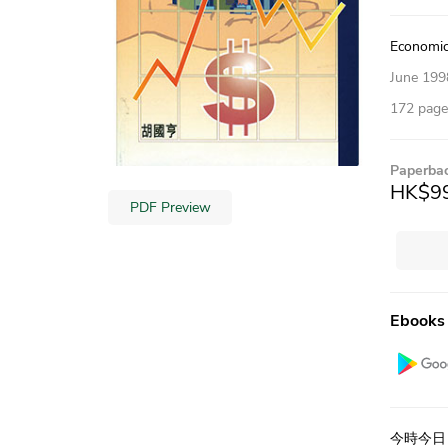
Economic
June 199
172 pages
Paperba
HK$9
PDF Preview
Ebooks
今時今日