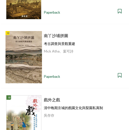
Paperback
南丫沙埔拼圖
考古調查與景觀重建
Mick Atha、葉可詩
Paperback
戲外之戲
清中晚期京城的戲園文化與梨園私寓制
吳存存