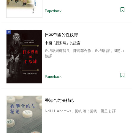
Paperback
日本帝國的性奴隸
中國「慰安婦」的證言
丘培培與蘇智良、陳麗菲合作；丘培培 譯，周游力
協譯
Paperback
香港合约法精论
Neil H. Andrews、扬帆 著；扬帆、梁思临 譯