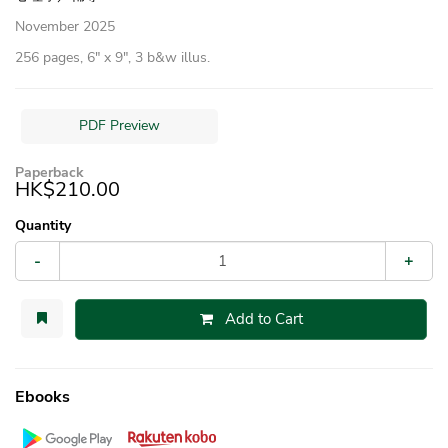
November 2025
256 pages, 6″ x 9″, 3 b&w illus.
PDF Preview
Paperback
HK$210.00
Quantity
-
+
Add to Cart
Ebooks