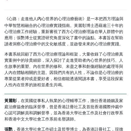
《心路：走進他人
心世界的心理治療藝術》是一本把西方理論與
內
中華智慧相融合的心理治療實踐指南。黃麗彰博士憑藉逾三十年的
心理治療工作經驗，重新審視了西方心理治療理論在華人群體中的
應用；張艷博士從實證研究角度深化了書中的論點。本書旨在幫助
讀者洞察心理治療中的文化敏感度，並啟發未來的心理治療實踐。
本書系統回顧了西方心理治療理論和框架，大量收錄了心理治療真
實案例中的珍貴細節，深入探討了走進受助者內心世界的技巧、人
生故事的重塑、內在世界的修和、未盡之事和創傷經驗的處理等與
人內在體驗相關的主題。因我們共有的人性，不論你是心理治療的
專業從業者抑或是愛好者，相信都能透過閱讀本書，享受這段探索
人性內在世界的旅程並產生共鳴。
黃麗彰
，在英國從事私人執業的心理輔導工作，擔任香港婚姻及家
庭治療協會的臨床督導，曾是香港註冊社工及首批香港國際仲裁中
心認可調解員和調解督導，並為香港大學社會工作及社會行政學系
和香港中文大學社會工作系前名譽講師。
張艷
，
香港大學社會工作碩士及哲學博士，為香港註冊社工，現擔