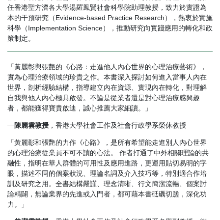
任香港聖方濟各大學湯羅鳳賢社會科學院助理教授，致力於實證為
本的干預研究（Evidence-based Practice Research），熱衷於實施
科學（Implementation Science），推動研究向實踐應用的轉化和政
策制定。
「黃麗彰與張艷的《心路：走進他人內心世界的心理治療藝術》，
實為心理治療領域的珍貴之作。本書深入探討如何進入當事人內在
世界，剖析經驗結構，指導建立內在資源、實現內在轉化，對理解
自我與他人內心極具啟發。不論是從業者還是對心理治療感興趣
者，都能獲得寶貴啟迪，誠心推薦大家細讀。」
—
陳麗雲教授
，香港大學社會工作及社會行政學系榮休教授
「黃麗彰和張艷的力作《心路》，是所有希望能走進別人內心世界
的心理治療從業員不可不讀的心法。 作者打通了中外相關理論的共
融性，指明在華人群體的可用性及應用進路，更運用貼切易明的字
眼，描述不同的個案狀況、理論名詞及介入技巧等，特別適合作培
訓及研究之用。全書結構嚴謹、理念清晰、行文簡潔流暢、個案討
論精闢，無論業界的先進或入門者，都可藉本書砥礪切蹉，深化功
力。」