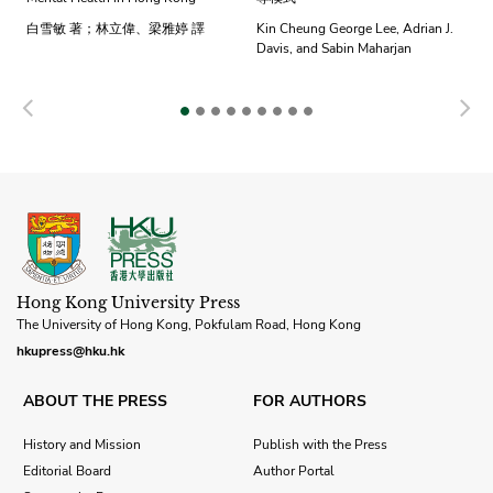
白雪敏 著；林立偉、梁雅婷 譯
Kin Cheung George Lee, Adrian J.
Davis, and Sabin Maharjan
Previous
N
Hong Kong University Press
The University of Hong Kong, Pokfulam Road, Hong Kong
hkupress@hku.hk
ABOUT THE PRESS
FOR AUTHORS
History and Mission
Publish with the Press
Editorial Board
Author Portal