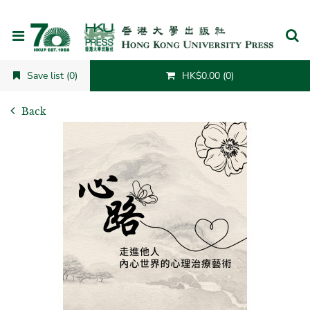
Cancel
Save list (0)
HK$0.00 (0)
Back