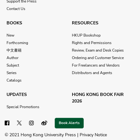
Support the Press
Contact Us
BOOKS
RESOURCES
New
HKUP Bookshop
Forthcoming
Rights and Permissions
中文書籍
Review, Exam and Desk Copies
Author
Ordering and Customer Service
Subject
For Freelancers and Vendors
Series
Distributors and Agents
Catalogs
UPDATES
HONG KONG BOOK FAIR
2026
Special Promotions
Book Alerts
© 2021 Hong Kong University Press |
Privacy Notice