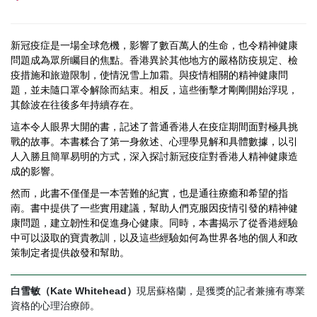
新冠疫症是一場全球危機，影響了數百萬人的生命，也令精神健康
問題成為眾所矚目的焦點。香港異於其他地方的嚴格防疫規定、檢
疫措施和旅遊限制，使情況雪上加霜。與疫情相關的精神健康問
題，並未隨口罩令解除而結束。相反，這些衝擊才剛剛開始浮現，
其餘波在往後多年持續存在。
這本令人眼界大開的書，記述了普通香港人在疫症期間面對極具挑
戰的故事。本書糅合了第一身敘述、心理學見解和具體數據，以引
人入勝且簡單易明的方式，深入探討新冠疫症對香港人精神健康造
成的影響。
然而，此書不僅僅是一本苦難的紀實，也是通往療癒和希望的指
南。書中提供了一些實用建議，幫助人們克服因疫情引發的精神健
康問題，建立韌性和促進身心健康。同時，本書揭示了從香港經驗
中可以汲取的寶貴教訓，以及這些經驗如何為世界各地的個人和政
策制定者提供啟發和幫助。
白雪敏
（Kate Whitehead）
現居蘇格蘭，是獲獎的記者兼擁有專業
資格的心理治療師。