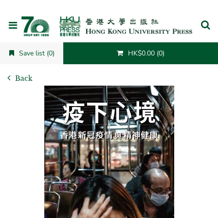
Cancel
Save list (0)
HK$0.00 (0)
Back