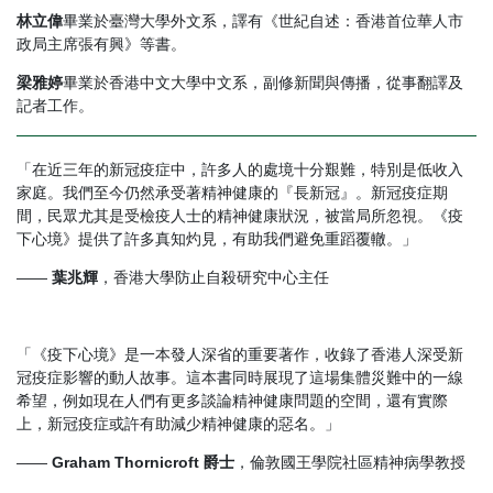
林立偉
畢業於臺灣大學外文系，譯有《世紀自述：香港首位華人市
政局主席張有興》等書。
梁雅婷
畢業於香港中文大學中文系，副修新聞與傳播，從事翻譯及
記者工作。
「在近三年的新冠疫症中，許多人的處境十分艱難，特別是低收入
家庭。我們至今仍然承受著精神健康的『長新冠』。新冠疫症期
間，民眾尤其是受檢疫人士的精神健康狀況，被當局所忽視。《疫
下心境》提供了許多真知灼見，有助我們避免重蹈覆轍。」
——
葉兆輝
，香港大學防止自殺研究中心主任
「《疫下心境》是一本發人深省的重要著作，收錄了香港人深受新
冠疫症影響的動人故事。這本書同時展現了這場集體災難中的一線
希望，例如現在人們有更多談論精神健康問題的空間，還有實際
上，新冠疫症或許有助減少精神健康的惡名。」
——
Graham Thornicroft 爵士
，倫敦國王學院社區精神病學教授