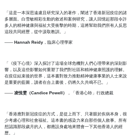
「這是一本深思遠慮且研究深入的著作，闡述了香港新冠疫症的諸
多層面。白雪敏精彩生動的敘述和案例研究，讓人回憶起那段令許
多人的精神健康與福祉大受衝擊的時期，這將幫助我們所有人反思
這段共同經歷，從中汲取教訓。」
——
Hannah Reidy
，臨床心理學家
「《疫下心境》深入探討了這場全球危機對人們心理帶來的深刻影
響，以及這些影響如何重塑了我們對社區和精神健康照護的理解。
在疫症結束後的世界，這本書對致力推動精神健康事業的人士來說
是重要的藍圖，讀者在合上書後，仍將久久共鳴不已。」
——
凌悅雯（Candice Powell）
，「香港心聆」行政總裁
「香港應對新冠疫症的方式，是從上而下、只著眼於疾病本身，很
少考慮心理和社會福祉。這本書的感染力來自那些個人敘事。所有
想認識那段歲月的人，都應設身處地來體會一下其他香港人的經
歷。」