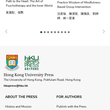
Path to the Heart: The Art of
Practice Wisdom of Mindfulness
Psychotherapy and the Inner World
Based Group Intervention
黃麗彰、張艷
沈君瑜、陳潔英、陳熾良、郭韡
韡、林一星著
Previous
N
Hong Kong University Press
The University of Hong Kong, Pokfulam Road, Hong Kong
hkupress@hku.hk
ABOUT THE PRESS
FOR AUTHORS
History and Mission
Publish with the Press