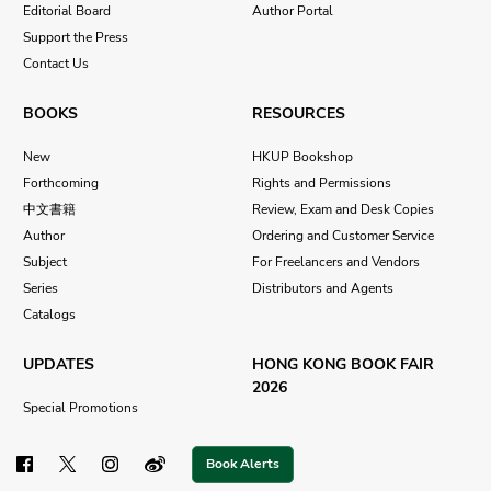
Editorial Board
Author Portal
Support the Press
Contact Us
BOOKS
RESOURCES
New
HKUP Bookshop
Forthcoming
Rights and Permissions
中文書籍
Review, Exam and Desk Copies
Author
Ordering and Customer Service
Subject
For Freelancers and Vendors
Series
Distributors and Agents
Catalogs
UPDATES
HONG KONG BOOK FAIR
2026
Special Promotions
Book Alerts