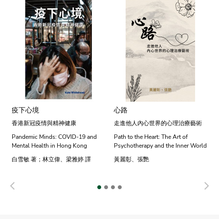
疫下心境
心路
香港新冠疫情與精神健康
走進他人內心世界的心理治療藝術
Pandemic Minds: COVID-19 and
Path to the Heart: The Art of
Mental Health in Hong Kong
Psychotherapy and the Inner World
白雪敏 著；林立偉、梁雅婷 譯
黃麗彰、張艷
Previous
N