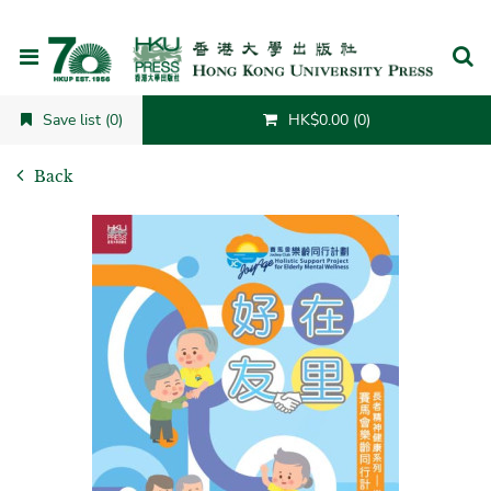
Cancel
Save list (0)
HK$0.00 (0)
Back