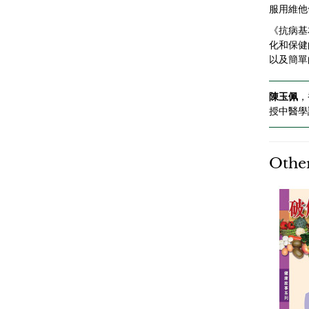
服用維他
《抗病基
化和保健
以及簡單
陳玉佩
，
授中醫學
Other