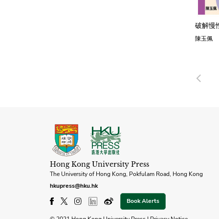
破解慢
陳玉佩
Pre
Hong Kong University Press
The University of Hong Kong, Pokfulam Road, Hong Kong
hkupress@hku.hk
Book Alerts
© 2021 Hong Kong University Press |
Privacy Notice