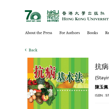
About the Press
For Authors
Books
Re
Back
抗病
(Stayi
陳玉佩
ISBN : 9