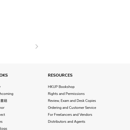
Next
OKS
RESOURCES
w
HKUP Bookshop
thcoming
Rights and Permissions
文書籍
Review, Exam and Desk Copies
hor
Ordering and Customer Service
ect
For Freelancers and Vendors
es
Distributors and Agents
alogs