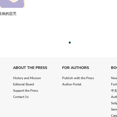
性病的惡咒
vious
ABOUT THE PRESS
FOR AUTHORS
BO
History and Mission
Publish with the Press
Ne
Editorial Board
Author Portal
For
Support the Press
中
Contact Us
Aut
Subj
Seri
Cat