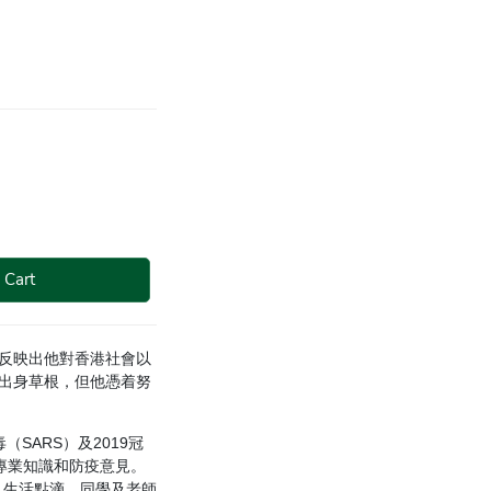
 Cart
反映出他對香港社會以
出身草根，但他憑着努
SARS）及2019冠
供專業知識和防疫意見。
、生活點滴、同學及老師