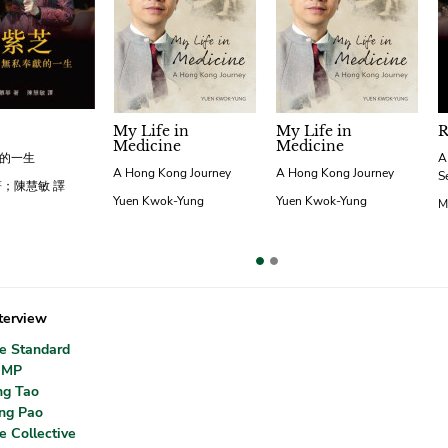
My Life in
My Life in
R
Medicine
Medicine
的一生
A
A Hong Kong Journey
A Hong Kong Journey
S
著；陳慧敏 譯
Yuen Kwok-Yung
Yuen Kwok-Yung
M
vious
terview
e Standard
CMP
ng Tao
ng Pao
e Collective