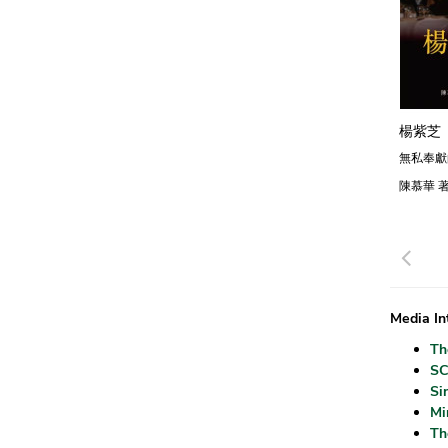
楊紫芝
無私奉獻
陳慕華 
Pre
Media In
Th
S
Si
Mi
Th