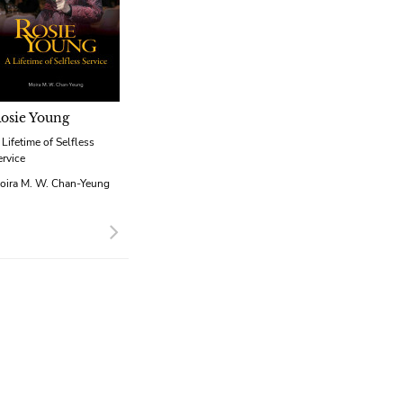
osie Young
 Lifetime of Selfless
ervice
oira M. W. Chan-Yeung
Next