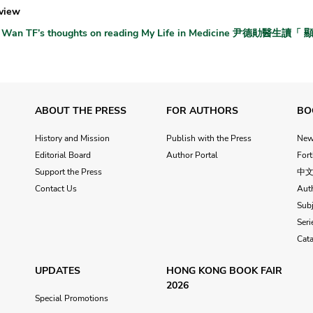
view
 Wan TF’s thoughts on reading My Life in Medicine 尹德勛
ABOUT THE PRESS
FOR AUTHORS
BO
History and Mission
Publish with the Press
Ne
Editorial Board
Author Portal
For
Support the Press
中
Contact Us
Aut
Subj
Seri
Cat
UPDATES
HONG KONG BOOK FAIR
2026
Special Promotions