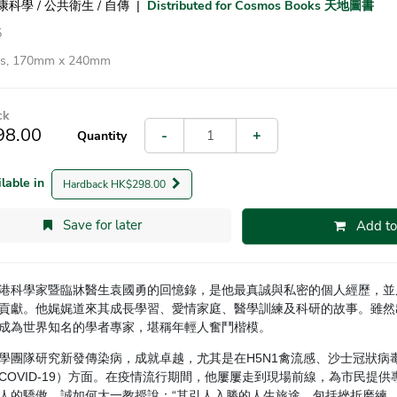
健康科學 / 公共衛生 / 自傳
|
Distributed for Cosmos Books 天地圖書
5
es, 170mm x 240mm
ck
98.00
-
+
Quantity
ilable in
Hardback HK$298.00
Save for later
Add to
港科學家暨臨牀醫生袁國勇的回憶錄，是他最真誠與私密的個人經歷，並
貢獻。他娓娓道來其成長學習、愛情家庭、醫學訓練及科研的故事。雖然
成為世界知名的學者專家，堪稱年輕人奮鬥楷模。
學團隊研究新發傳染病，成就卓越，尤其是在H5N1禽流感、沙士冠狀病毒（
COVID-19）方面。在疫情流行期間，他屢屢走到現場前線，為市民提
人的驕傲，誠如何大一教授說：“其引人入勝的人生旅途，包括挫折磨練