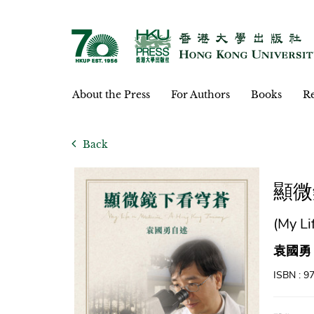
About the Press
For Authors
Books
Re
Back
顯微
(My Li
袁國勇
ISBN : 9