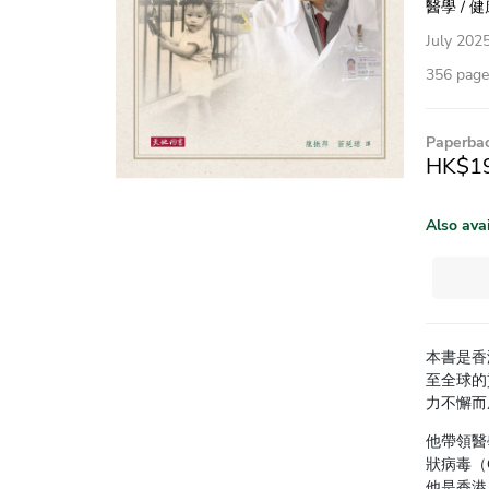
醫學 / 
July 202
356 pag
Paperba
HK$1
Also ava
本書是香
至全球的
力不懈而
他帶領醫
狀病毒（
他是香港