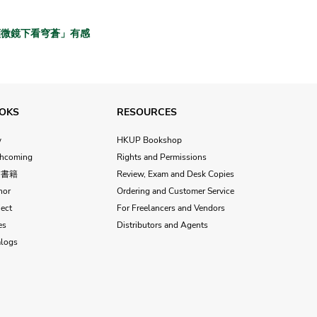
醫生讀「 顯微鏡下看穹蒼」有感
OKS
RESOURCES
w
HKUP Bookshop
thcoming
Rights and Permissions
文書籍
Review, Exam and Desk Copies
hor
Ordering and Customer Service
ect
For Freelancers and Vendors
es
Distributors and Agents
alogs