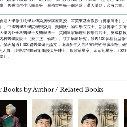
事、舊香港的生活軼事等，遍佈書中每一個角落，港人讀到，必有共鳴。
香港大學微生物學系傳染病學講座教授、霍英東基金教授（傳染病學）、
）、中國醫學科學院學部委員、美國微生物科學院院士、新發傳染性疾病
大學內外全科醫學士及醫學博士、英國皇家病理科醫學院院士、英國格拉
內科醫學院院士（愛丁堡、倫敦）。致力病原研究，發現100多種新型微
。發表超過1,300篇醫學研究論文，連續多年入選科睿唯安“最廣獲徵引研
研究人員。獲香港特區政府頒授太平紳士、銀紫荊星章、金紫荊星章。202
學）。
 Books by Author / Related Books