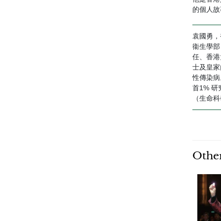
的個人故
袁國勇，
衞生學部
任、香港
士及皇家
性傳染病
首1% 
（生命科
Other