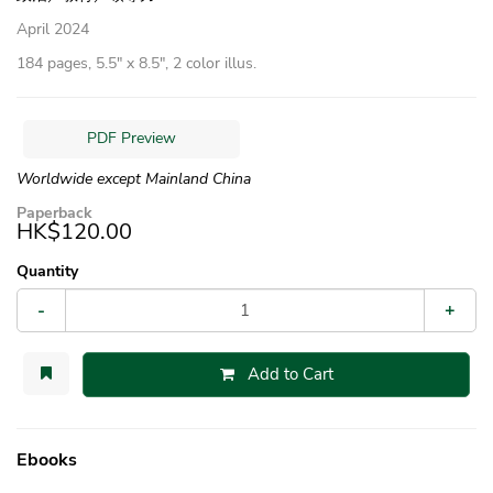
April 2024
184 pages, 5.5″ x 8.5″, 2 color illus.
PDF Preview
Worldwide except Mainland China
Paperback
HK$120.00
Quantity
-
+
Add to Cart
Ebooks