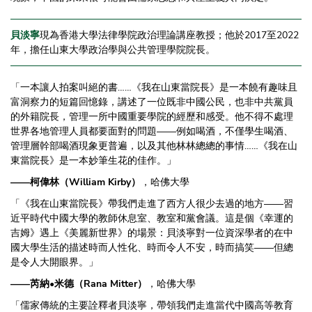
貝淡寧
現為香港大學法律學院政治理論講座教授；他於2017至2022
年，擔任山東大學政治學與公共管理學院院長。
「一本讓人拍案叫絕的書……《我在山東當院長》是一本饒有趣味且
富洞察力的短篇回憶錄，講述了一位既非中國公民，也非中共黨員
的外籍院長，管理一所中國重要學院的經歷和感受。他不得不處理
世界各地管理人員都要面對的問題——例如喝酒，不僅學生喝酒、
管理層幹部喝酒現象更普遍，以及其他林林總總的事情……《我在山
東當院長》是一本妙筆生花的佳作。」
——柯偉林（William Kirby）
，哈佛大學
「《我在山東當院長》帶我們走進了西方人很少去過的地方——習
近平時代中國大學的教師休息室、教室和黨會議。這是個《幸運的
吉姆》遇上《美麗新世界》的場景：貝淡寧對一位資深學者的在中
國大學生活的描述時而人性化、時而令人不安，時而搞笑——但總
是令人大開眼界。」
——芮納•米德（Rana Mitter）
，哈佛大學
「儒家傳統的主要詮釋者貝淡寧，帶領我們走進當代中國高等教育