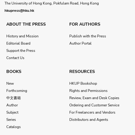
The University of Hong Kong, Pokfulam Road, Hong Kong
hkupress@hku.hk
ABOUT THE PRESS
FOR AUTHORS
History and Mission
Publish with the Press
Editorial Board
Author Portal
Support the Press
Contact Us
BOOKS
RESOURCES
New
HKUP Bookshop
Forthcoming
Rights and Permissions
中文書籍
Review, Exam and Desk Copies
Author
Ordering and Customer Service
Subject
For Freelancers and Vendors
Series
Distributors and Agents
Catalogs