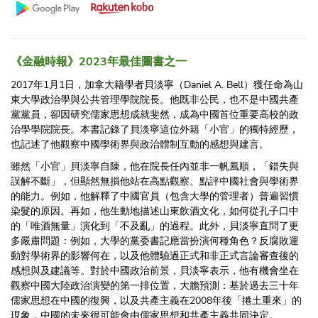
《金融時報》2023年最佳圖書之一
2017年1月1日，加拿大籍學者貝淡寧（Daniel A. Bell）獲任命為山
東大學政治學與公共管理學院院長。他既非公民，也不是中國共產
黨黨員，卻因研究儒家思想成就斐然，成為中國首位重要高校的政
治學學院院長。本書記錄了貝淡寧這位外籍「小官」的獨特經歷，
也記述了他觀察中國學術界與政治體制互動的感想與建言。
雖然「小官」貝淡寧自陳，他在院長任內並非一帆風順，「錯失與
誤解不斷」，但顯然無損他站在高點觀察、點評中國社會與學術界
的能力。例如，他解釋了中國官員（包含大學的管理者）普遍習慣
染髮的原因。再如，他生動地描述山東飲酒文化，如何從孔子口中
的「唯酒無量」演化到「不及亂」的過程。此外，貝淡寧直問了更
多嚴肅問題：例如，大學的黨委書記應當扮演何種角色？反腐敗運
動對學術界的影響何在，以及他體驗過正式和非正式言論審查後的
感想與及建議等。對於中國政治前景，貝淡寧表示，他有機會坐在
觀察中國大陸政治演變的第一排位置，大膽預測：基於過去三十年
儒家思想在中國的復興，以及共產主義在2008年後「捲土重來」的
現象，中國的未來很可能會由儒家思想和共產主義共同決定。