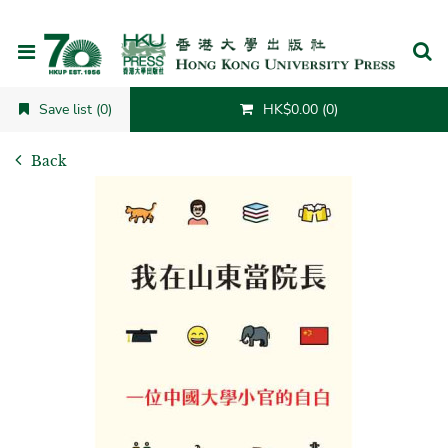
Cancel
Save list (0)
HK$0.00 (0)
Back