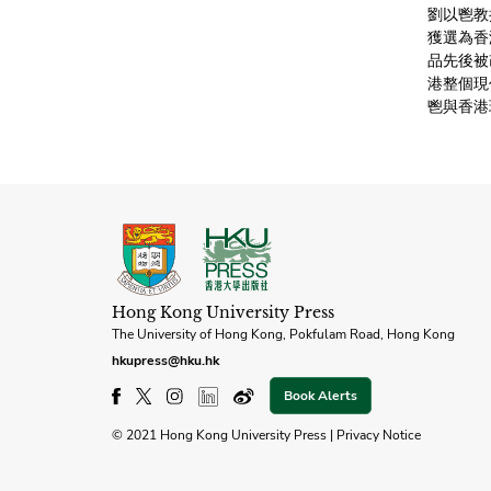
劉以鬯教
獲選為香
品先後被
港整個現
鬯與香港
Hong Kong University Press
The University of Hong Kong, Pokfulam Road, Hong Kong
hkupress@hku.hk
Book Alerts
© 2021 Hong Kong University Press |
Privacy Notice