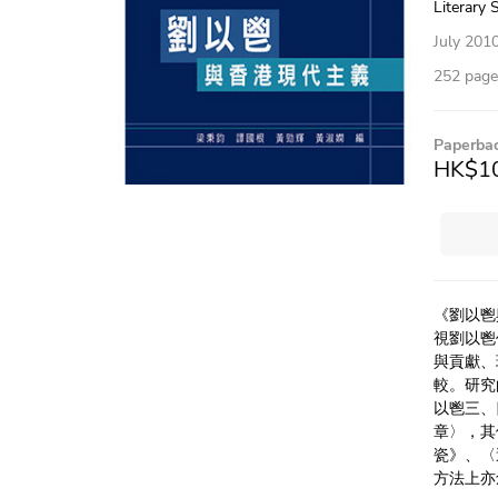
Literary 
July 201
252 pages
Paperba
HK$1
《劉以鬯
視劉以鬯
與貢獻、
較。研究
以鬯三、
章〉，其
瓷》、〈
方法上亦