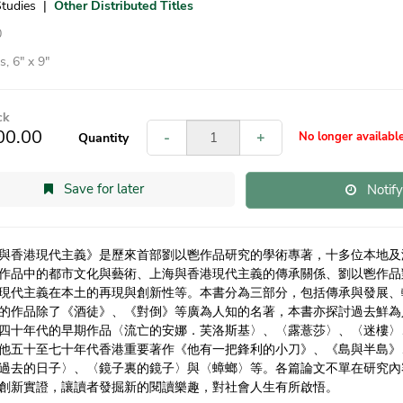
Studies
|
Other Distributed Titles
0
, 6″ x 9″
ck
00.00
-
+
No longer availabl
Quantity
Save for later
Notif
與香港現代主義》是歷來首部劉以鬯作品研究的學術專著，十多位本地及
作品中的都市文化與藝術、上海與香港現代主義的傳承關係、劉以鬯作品
現代主義在本土的再現與創新性等。本書分為三部分，包括傳承與發展、
的作品除了《酒徒》、《對倒》等廣為人知的名著，本書亦探討過去鮮為
四十年代的早期作品〈流亡的安娜．芙洛斯基〉、〈露薏莎〉、〈迷樓〉
他五十至七十年代香港重要著作《他有一把鋒利的小刀》、《島與半島》
過去的日子〉、〈鏡子裏的鏡子〉與〈蟑螂〉等。各篇論文不單在研究內
創新實證，讓讀者發掘新的閱讀樂趣，對社會人生有所啟悟。