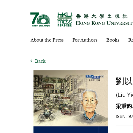
About the Press
For Authors
Books
Re
Back
劉以
(Liu 
梁秉鈞
ISBN : 9