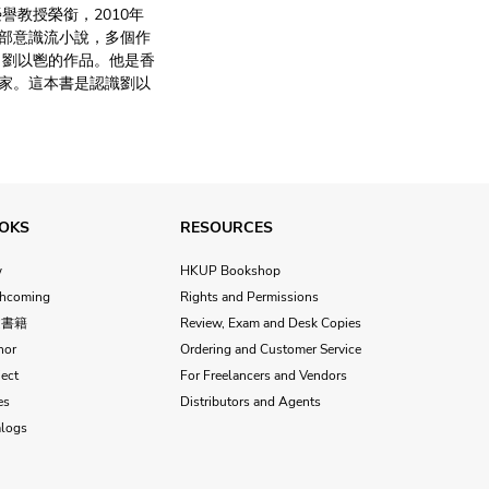
譽教授榮銜，2010年
部意識流小說，多個作
自劉以鬯的作品。他是香
家。這本書是認識劉以
OKS
RESOURCES
w
HKUP Bookshop
thcoming
Rights and Permissions
文書籍
Review, Exam and Desk Copies
hor
Ordering and Customer Service
ect
For Freelancers and Vendors
es
Distributors and Agents
alogs