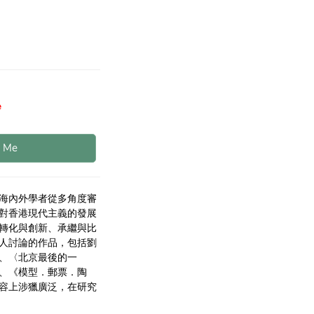
e
y Me
海內外學者從多角度審
對香港現代主義的發展
轉化與創新、承繼與比
人討論的作品，包括劉
、〈北京最後的一
、《模型．郵票．陶
容上涉獵廣泛，在研究