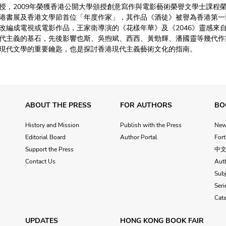
授，2009年榮獲香港公開大學頒授創意寫作與電影藝術榮譽文學士課程榮
港書展及香港文學節首位「年度作家」，其作品《酒徒》被譽為香港第一
改編成電視或電影作品，王家衛導演的《花樣年華》及《2046》靈感來
代主義的基石，先後影響也斯、吳煦斌、西西、黃勁輝、潘國靈等幾代作
現代文學的重要鑰匙，也是探討香港現代主義藝術文化的指南。
ABOUT THE PRESS
FOR AUTHORS
BO
History and Mission
Publish with the Press
Ne
Editorial Board
Author Portal
For
Support the Press
中
Contact Us
Aut
Subj
Seri
Cat
UPDATES
HONG KONG BOOK FAIR