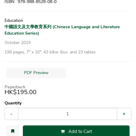
ISBN : 978-988-8528-08-0
Education
中國語文及文學教育系列 (Chinese Language and Literature
Education Series)
October 2019
196 pages, 7″ x 10″, 43 b&w illus. and 23 tables
PDF Preview
Paperback
HK$195.00
Quantity
-
+
Add to Cart