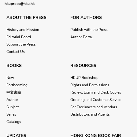
hkupress@hku.hk
ABOUT THE PRESS
FOR AUTHORS
History and Mission
Publish with the Press
Editorial Board
Author Portal
Support the Press
Contact Us
BOOKS
RESOURCES
New
HKUP Bookshop
Forthcoming
Rights and Permissions
中文書籍
Review, Exam and Desk Copies
Author
Ordering and Customer Service
Subject
For Freelancers and Vendors
Series
Distributors and Agents
Catalogs
UPDATES
HONG KONG BOOK FAIR