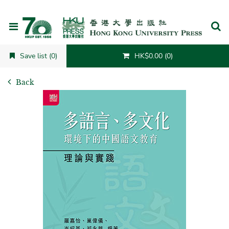
Cancel
Save list (0)
HK$0.00 (0)
Back