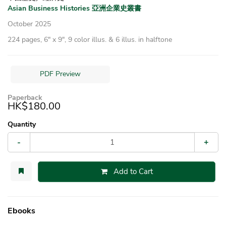
Asian Business Histories 亞洲企業史叢書
October 2025
224 pages, 6″ x 9″, 9 color illus. & 6 illus. in halftone
PDF Preview
Paperback
HK$180.00
Quantity
-
+
Add to Cart
Ebooks