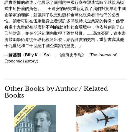
詳實證據的敘述，他展示了廣州的中國行商在塑造當時全球貿易模
式中所扮演的角色。……王迪安的研究重新定義了我們對於早期中國
企業家的理解，並強調了以更動態和全球化視角看待他們的必要
性。讀者可以在伍秉鑑身上發現許多熊彼特式企業家的特徵：儘管
身處十九世紀初期廣州不利的政治和社會環境中，他依然創造了自
己的財富，並在全球範圍內取得了蓬勃發展。……毫無疑問，這本書
將鼓勵學術界從全球化視角出發，結合詳實的史料，重新書寫其他
十九世紀和二十世紀中國企業家的歷史。」
—
蘇基朗
（
Billy K. L. So
），《經濟史學報》（
The Journal of
Economic History
）
Other Books by Author / Related
Books