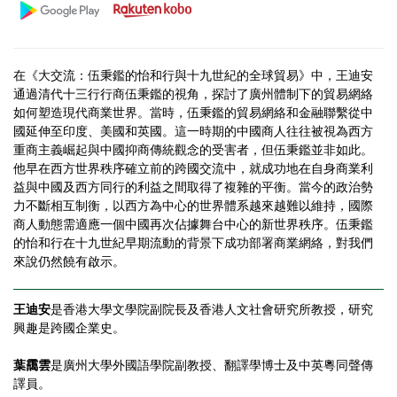
在《大交流：伍秉鑑的怡和行與十九世紀的全球貿易》中，王迪安
通過清代十三行行商伍秉鑑的視角，探討了廣州體制下的貿易網絡
如何塑造現代商業世界。當時，伍秉鑑的貿易網絡和金融聯繫從中
國延伸至印度、美國和英國。這一時期的中國商人往往被視為西方
重商主義崛起與中國抑商傳統觀念的受害者，但伍秉鑑並非如此。
他早在西方世界秩序確立前的跨國交流中，就成功地在自身商業利
益與中國及西方同行的利益之間取得了複雜的平衡。當今的政治勢
力不斷相互制衡，以西方為中心的世界體系越來越難以維持，國際
商人動態需適應一個中國再次佔據舞台中心的新世界秩序。伍秉鑑
的怡和行在十九世紀早期流動的背景下成功部署商業網絡，對我們
來說仍然饒有啟示。
王迪安
是香港大學文學院副院長及香港人文社會研究所教授，研究
興趣是跨國企業史。
葉靄雲
是廣州大學外國語學院副教授、翻譯學博士及中英粵同聲傳
譯員。