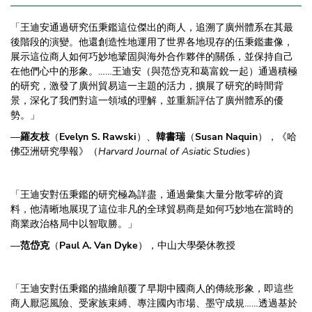
「王迪安通過研究伍秉鑑這位傑出的商人，追溯了廣州體系在其最
後階段的演變。他還創造性地運用了世界各地現存的伍秉鑑畫像，
展示這位商人如何巧妙地鞏固與海外合作夥伴的關係，並保持自己
在他們心中的形象。……王迪安（與范岱克和葛富銳一起）通過積極
的研究，激發了廣州貿易這一主題的活力，擴展了研究的時間背
景，深化了我們對這一領域的理解，並重新評估了廣州體系的優
勢。」
—
羅友枝
（
Evelyn S. Rawski
）、
韓書瑞
（
Susan Naquin
），《哈
佛亞洲研究學報》（
Harvard Journal of Asiatic Studies
）
「王迪安對伍秉鑑的研究極為詳盡，通過彙集大量分散零碎的資
料，他清晰地展現了這位非凡的全球貿易商是如何巧妙地在當時的
商業政治格局中以智取勝。」
—
范岱克
（
Paul A. Van Dyke
），中山大學榮休教授
「王迪安對伍秉鑑的描繪顛覆了早期中國商人的傳統形象，即這些
商人厭惡風險、受家族束縛、專注國內市場、墨守成規……透過基於