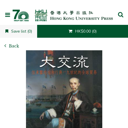
Cancel
Save list (0)
HK$0.00 (0)
Back