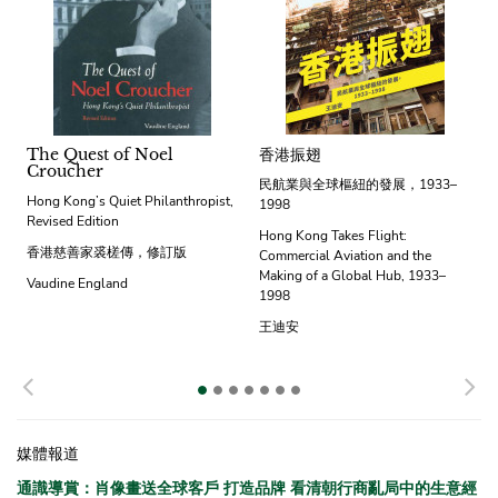
The Quest of Noel
香港振翅
Croucher
民航業與全球樞紐的發展，1933–
Hong Kong’s Quiet Philanthropist,
1998
Revised Edition
Hong Kong Takes Flight:
香港慈善家裘槎傳，修訂版
Commercial Aviation and the
Making of a Global Hub, 1933–
Vaudine England
1998
王迪安
Previous
N
媒體報道
通識導賞：肖像畫送全球客戶 打造品牌 看清朝行商亂局中的生意經