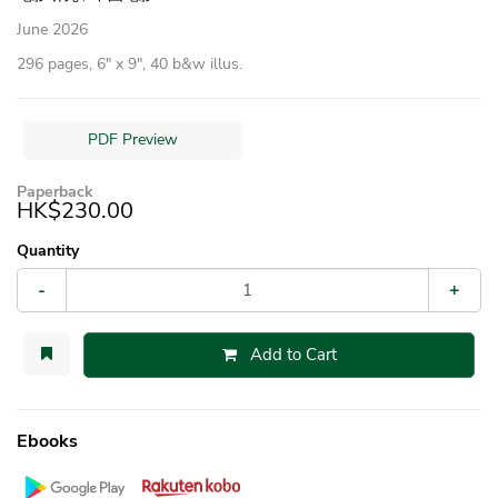
June 2026
296 pages, 6″ x 9″, 40 b&w illus.
PDF Preview
Paperback
HK$230.00
Quantity
-
+
Add to Cart
Ebooks