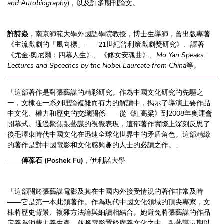
and Autobiography
)，以及許多期刊論文。
許詩焱
，南京師範大學外國語學院教授，博士生導師，曾出版專著
《主流戲劇的「風向標」——21世紀普利策戲劇獎研究》、譯著
《尤金‧奧尼爾：四幕人生》、《修女安魂曲》、
Mo Yan Speaks:
Lectures and Speeches by the Nobel Laureate from China
等。
「這部著作是對張藝謀的精彩研究。作為中國文化研究的先驅之
一，文棣在一系列理論複雜而有力的解讀中，揭示了導演主要作品
中文化、權力和歷史的交織關係——從《紅高粱》到2008年奧運會
開幕式。通過聚焦張藝謀的視覺表現，這部著作實際上深刻反思了
後毛澤東時代中國文化在迅速全球化世界中的矛盾角色。這部精緻
的著作是對中國電影和文化感興趣的人士的必讀之作。」
——
傅葆石 (Poshek Fu)
，伊利諾大學
「這部關於張藝謀電影及其在中國內外接受情況的著作非常及時
——它是第一本此類著作。作為現代中國文化領域的頂尖專家，文
棣將歷史背景、複雜方法論與細讀相結合。她避免將張藝謀的作品
定義為消費主義生產，並將電影置於廣義文化之中。張藝謀長期以