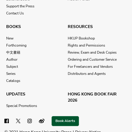
Support the Press
Contact Us
BOOKS
RESOURCES
New
HKUP Bookshop
Forthcoming
Rights and Permissions
中文書籍
Review, Exam and Desk Copies
Author
Ordering and Customer Service
Subject
For Freelancers and Vendors
Series
Distributors and Agents
Catalogs
UPDATES
HONG KONG BOOK FAIR
2026
Special Promotions
Book Alerts