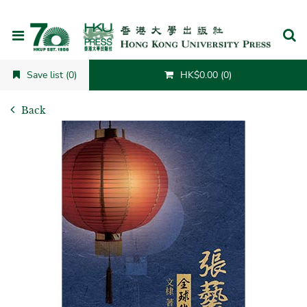
Cancel
Save list (0)
HK$0.00 (0)
Back