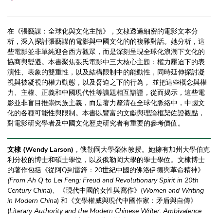
在《張藝謀：全球化與文化主體》，文棣透過細密的電影文本分
析，深入探討張藝謀的電影與中國文化的的複雜對話。她分析，這
些電影並非單純迎合西方觀眾，而是深刻呈現全球化浪潮下文化的
協商與變遷。本書聚焦張氏電影中三大核心主題：權力壓迫下的表
演性、表象的雙重性，以及結構限制中的能動性，同時延伸探討凝
視與被凝視的權力動態，以及脅迫之下的行為， 並把這些概念與權
力、主權、正義和中國現代性等議題相互辯證，從而揭示，這些電
影並非盲目推崇民族主義，而是著力釐清在全球化脈絡中，中國文
化的各種可能性與限制。本書以豐富的文獻與理論框架佐證觀點，
對電影研究學者及中國文化歷史研究者有重要的參考價值。
文棣 (Wendy Larson)
，俄勒岡大學榮休教授。她擁有加州大學伯克
利分校的博士和碩士學位，以及俄勒岡大學的學士學位。文棣博士
的著作包括《從阿Q到雷鋒：20世紀中國的佛洛伊德與革命精神》
(From Ah Q to Lei Feng: Freud and Revolutionary Spirit in 20th
Century China
)、《現代中國的女性與寫作》(
Women and Writing
in Modern China
) 和《文學權威與現代中國作家：矛盾與自傳》
(
Literary Authority and the Modern Chinese Writer: Ambivalence