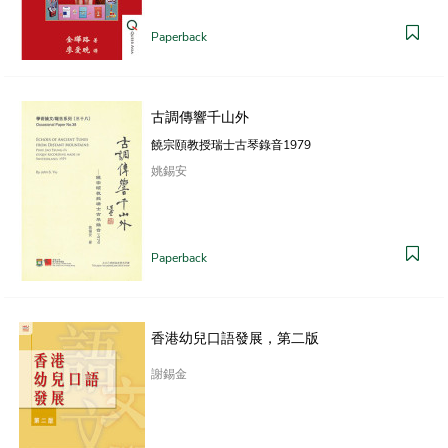
Paperback
古調傳響千山外
饒宗頤教授瑞士古琴錄音1979
姚錫安
Paperback
香港幼兒口語發展，第二版
謝錫金