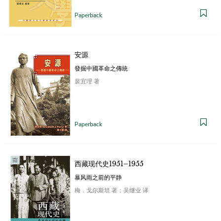
Paperback
安源
發掘中國革命之傳統
裴宜理 著
Paperback
西藏现代史1951–1955
暴风雨之前的平静
梅．戈尔斯坦 著；吴继业 译