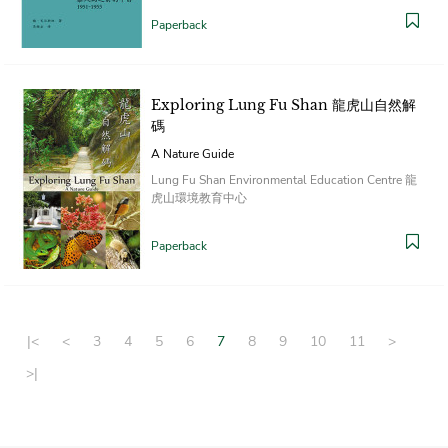
Paperback
Exploring Lung Fu Shan 龍虎山自然解
碼
A Nature Guide
Lung Fu Shan Environmental Education Centre 龍
虎山環境教育中心
Paperback
|<
<
3
4
5
6
7
8
9
10
11
>
>|