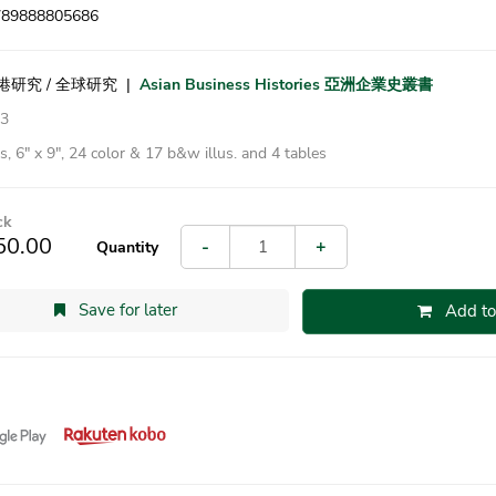
9789888805686
香港研究 / 全球研究
|
Asian Business Histories 亞洲企業史叢書
23
, 6″ x 9″, 24 color & 17 b&w illus. and 4 tables
ck
50.00
-
+
Quantity
Save for later
Add to