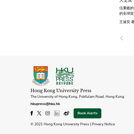
伍秉鑑的
的全球貿
王迪安 
Pre
Hong Kong University Press
The University of Hong Kong, Pokfulam Road, Hong Kong
hkupress@hku.hk
Book Alerts
© 2021 Hong Kong University Press |
Privacy Notice