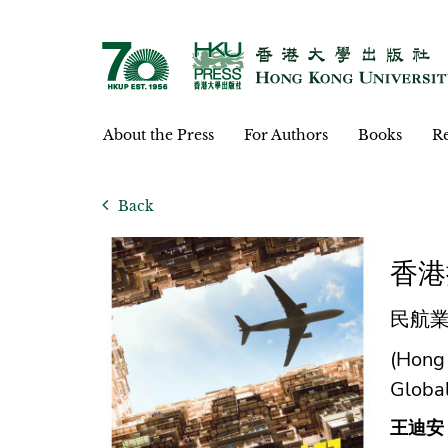
About the Press
For Authors
Books
Re
Back
香港
民航業
(Hong 
Globa
王迪安