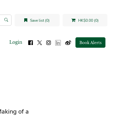
Save list (0)
HK$0.00 (0)
Login
Book Alerts
aking of a