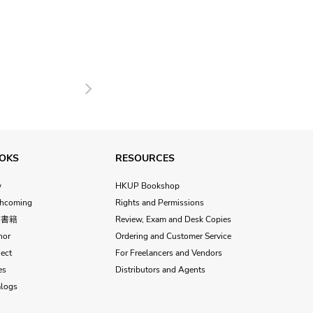
Next
OKS
RESOURCES
w
HKUP Bookshop
thcoming
Rights and Permissions
文書籍
Review, Exam and Desk Copies
hor
Ordering and Customer Service
ect
For Freelancers and Vendors
es
Distributors and Agents
alogs