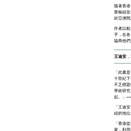
隨著香港
業樞紐並
於亞洲間
作者以航
手，在各
協商他們
王迪安
，
「此書是
十世紀下
不乏標題
學術研究
起。」
—
「王迪安
紐的地位
「香港從
家，利用