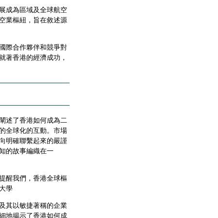
展成為區域及全球航空
空業樞紐，旨在敘述源
國際合作夥伴和競爭對
就著香港的經濟成功，
闡述了香港如何成為二
的全球化的互動。市場
向明確聯繫起來的嚴謹
知的故事編織在一
提醒我們，香港全球樞
大學
及其以敏捷著稱的企業
細地揭示了香港如何成