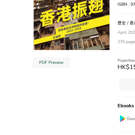
ISBN : 
歷史 / 
April 20
276 pages
Paperba
PDF Preview
HK$1
Ebooks