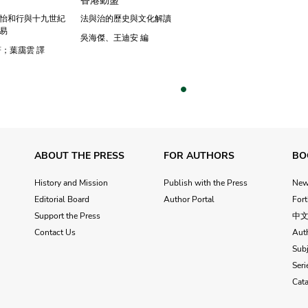
怡和行與十九世紀
法與治的歷史與文化解讀
易
吳海傑、王迪安 編
著；葉靄雲 譯
vious
ABOUT THE PRESS
FOR AUTHORS
BO
History and Mission
Publish with the Press
Ne
Editorial Board
Author Portal
For
Support the Press
中
Contact Us
Aut
Subj
Seri
Cat