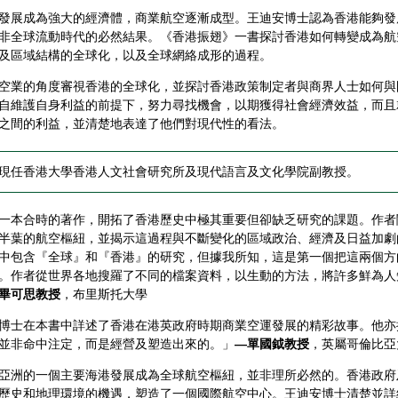
發展成為強大的經濟體，商業航空逐漸成型。王迪安博士認為香港能夠發
非全球流動時代的必然結果。《香港振翅》一書探討香港如何轉變成為航
及區域結構的全球化，以及全球網絡成形的過程。
空業的角度審視香港的全球化，並探討香港政策制定者與商界人士如何與
自維護自身利益的前提下，努力尋找機會，以期獲得社會經濟效益，而且
之間的利益，並清楚地表達了他們對現代性的看法。
現任香港大學香港人文社會研究所及現代語言及文化學院副教授。
一本合時的著作，開拓了香港歷史中極其重要但卻缺乏研究的課題。作者
半葉的航空樞紐，並揭示這過程與不斷變化的區域政治、經濟及日益加劇
中包含『全球』和『香港』的研究，但據我所知，這是第一個把這兩個方
。作者從世界各地搜羅了不同的檔案資料，以生動的方法，將許多鮮為人
畢可思教授
，布里斯托大學
博士在本書中詳述了香港在港英政府時期商業空運發展的精彩故事。他亦
並非命中注定，而是經營及塑造出來的。」
—單國鉞教授
，英屬哥倫比亞
亞洲的一個主要海港發展成為全球航空樞紐，並非理所必然的。香港政府
歷史和地理環境的機遇，塑造了一個國際航空中心。王迪安博士清楚並詳